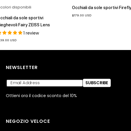
 colori disponibili
Occhiali da sole sportivi Firefl
Prezzo
$179.00 USD
cchiali da sole sportivi
di
vendita
ieghevoli Fairy ZEISS Lens
1 review
ezzo
139.00 USD
ndita
NEWSLETTER
SUBSCRIBE
Ottieni ora il codice sconto del 10%
NEGOZIO VELOCE