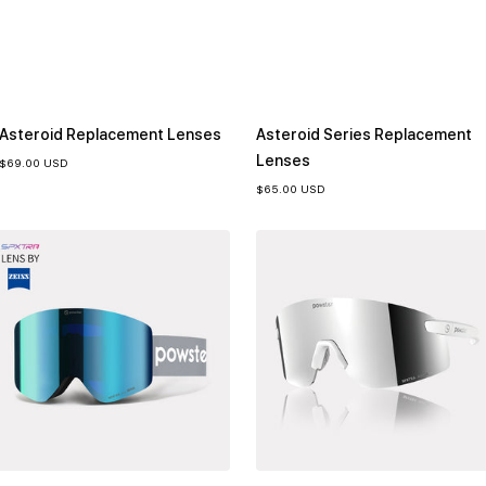
Asteroid Replacement Lenses
Asteroid Series Replacement
Lenses
Prezzo
$69.00 USD
di
vendita
Prezzo
$65.00 USD
di
vendita