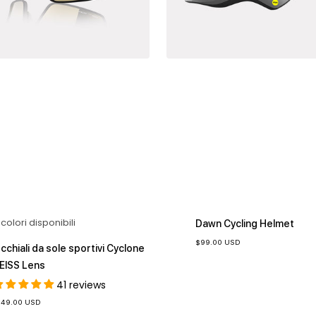
 colori disponibili
Dawn Cycling Helmet
Prezzo
$99.00 USD
cchiali da sole sportivi Cyclone
di
vendita
EISS Lens
41 reviews
ezzo
149.00 USD