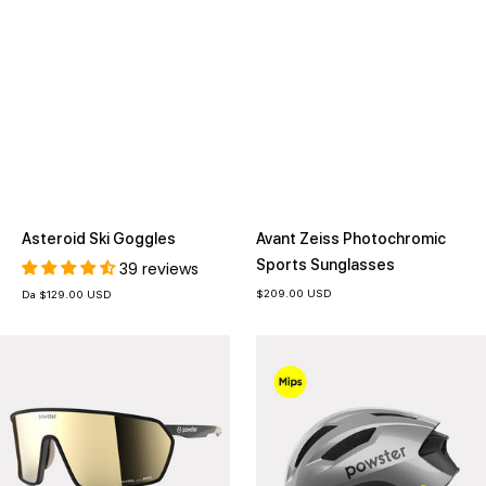
Asteroid Ski Goggles
Avant Zeiss Photochromic
Sports Sunglasses
39 reviews
Prezzo
$209.00 USD
Prezzo
Da
$129.00 USD
di
di
vendita
vendita