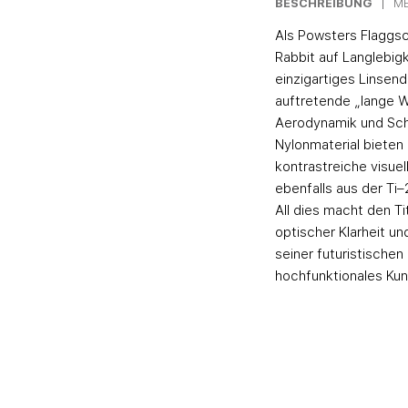
BESCHREIBUNG
M
Als Powsters Flaggsch
Rabbit auf Langlebig
einzigartiges Linsen
auftretende „lange W
Aerodynamik und Sch
Nylonmaterial bieten
kontrastreiche visuel
ebenfalls aus der Ti
All dies macht den T
optischer Klarheit un
seiner futuristischen
hochfunktionales Ku