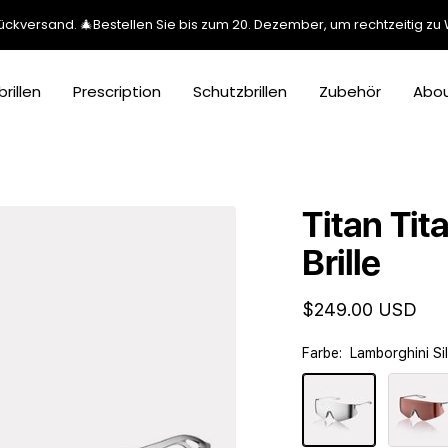
ckversand. 🎄Bestellen Sie bis zum 20. Dezember, um rechtzeitig zu 
rillen
Prescription
Schutzbrillen
Zubehör
Abou
Titan Tit
Brille
Angebotspreis
$249.00 USD
Farbe:
Lamborghini Si
Lamborghini
Rose
Silber
Gold