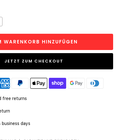
enge
rhöhen
M WARENKORB HINZUFÜGEN
JETZT ZUM CHECKOUT
d free returns
eturn
8 business days