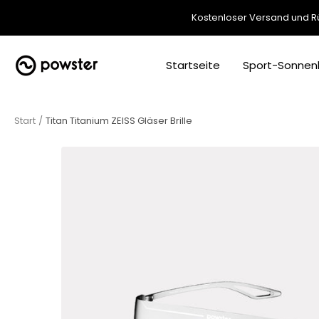
Direkt
Kostenloser Versand und Rü
zum
Inhalt
Powster
Startseite
Sport-Sonnenb
Start
Titan Titanium ZEISS Gläser Brille