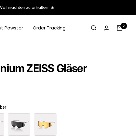
Weihnachten zu erhalten! 🎄
0
t Powster
Order Tracking
anium ZEISS Gläser
lber
TiRabBlack
McCarthy