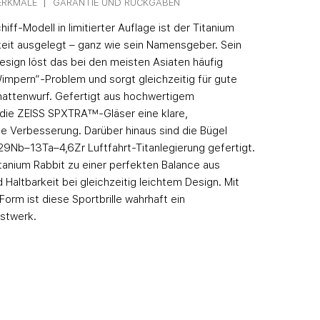
ERKMALE
GARANTIE UND RÜCKGABEN
iff-Modell in limitierter Auflage ist der Titanium
keit ausgelegt – ganz wie sein Namensgeber. Sein
design löst das bei den meisten Asiaten häufig
impern“-Problem und sorgt gleichzeitig für gute
attenwurf. Gefertigt aus hochwertigem
 die ZEISS SPXTRA™-Gläser eine klare,
le Verbesserung. Darüber hinaus sind die Bügel
–29Nb–13Ta–4,6Zr Luftfahrt-Titanlegierung gefertigt.
itanium Rabbit zu einer perfekten Balance aus
d Haltbarkeit bei gleichzeitig leichtem Design. Mit
 Form ist diese Sportbrille wahrhaft ein
nstwerk.