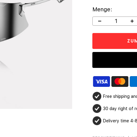
Menge:
Menge
M
verringern
e
ZU
Free shipping an
30 day right of r
Delivery time 4-