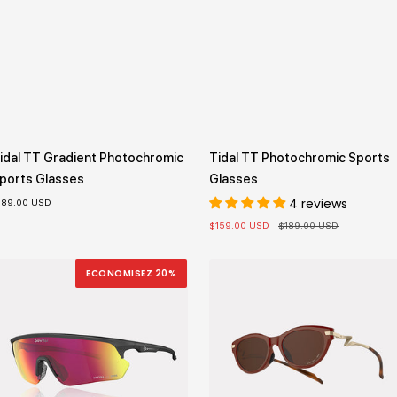
idal TT Gradient Photochromic
Tidal TT Photochromic Sports
ports Glasses
Glasses
4 reviews
ix
189.00 USD
nte
Prix
Prix
$159.00 USD
$189.00 USD
de
normal
vente
ECONOMISEZ 20%