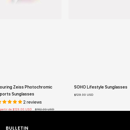
ouring Zeiss Photochromic
SOHO Lifestyle Sunglasses
ports Sunglasses
Prix
$129.00 USD
de
2 reviews
vente
ix
Prix
partir de
$129.00 USD
$162.00 USD
normal
nte
BULLETIN