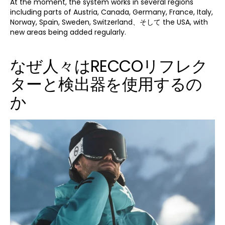
At the moment, the system works in several regions
including parts of Austria, Canada, Germany, France, Italy,
Norway, Spain, Sweden, Switzerland、そして the USA, with
new areas being added regularly.
なぜ人々はRECCOリフレク
ターと検出器を使用するの
か