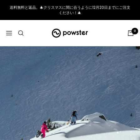
コ
送料無料と返品。🎄クリスマスに間に合うように12月20日までにご注文
ン
ください！🎄
テ
ン
Powster
0
ツ
ナ
へ
ビ
ス
ゲ
キ
ー
ッ
シ
プ
ョ
ン