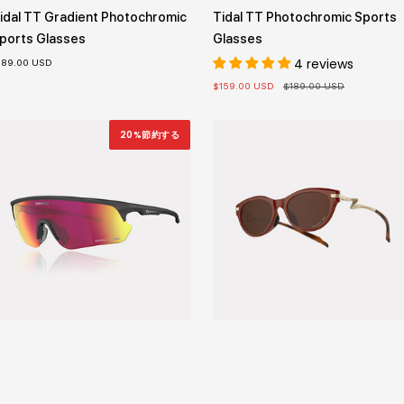
idal TT Gradient Photochromic
Tidal TT Photochromic Sports
ports Glasses
Glasses
4 reviews
189.00 USD
セ
通
$159.00 USD
$189.00 USD
ー
常
ル
価
価
格
格
20%節約する