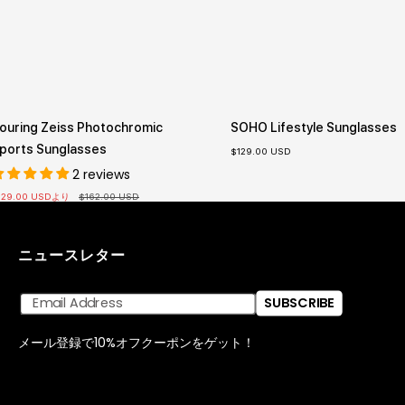
ouring Zeiss Photochromic
SOHO Lifestyle Sunglasses
ports Sunglasses
セ
$129.00 USD
ー
2 reviews
ル
価
格
通
129.00 USD
より
$162.00 USD
常
価
格
ニュースレター
SUBSCRIBE
メール登録で10%オフクーポンをゲット！