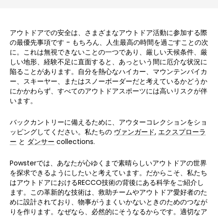
アウトドアでの安全は、さまざまなアウトドア活動に参加する際
の最優先事項です - もちろん、人生最高の時間を過ごすことの次
に。これは無視できないことの一つであり、厳しい天候条件、厳
しい地形、経験不足に直面すると、あっという間に厄介な状況に
陥ることがあります。自分を熱心なハイカー、マウンテンバイカ
ー、スキーヤー、またはスノーボーダーだと考えているかどうか
にかかわらず、すべてのアウトドアスポーツには高いリスクが伴
います。
バックカントリーに備えるために、アウターコレクションをショ
ッピングしてください。私たちの
ヴァンガード
,
エクスプローラ
ー
と
ダンサー
collections.
Powsterでは、あなたが心ゆくまで素晴らしいアウトドアの世界
を探求できるようにしたいと考えています。だからこそ、私たち
はアウトドアにおけるRECCO技術の背後にある科学をご紹介し
ます。この革新的な技術は、救助チームやアウトドア愛好者のた
めに設計されており、物事がうまくいかないときのためのつなが
りを作ります。なぜなら、必然的にそうなるからです。適切なア