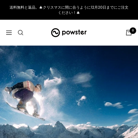
コ
送料無料と返品。🎄クリスマスに間に合うように12月20日までにご注文
ン
ください！🎄
テ
ン
Powster
0
ツ
ナ
へ
ビ
ス
ゲ
キ
ー
ッ
シ
プ
ョ
ン