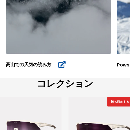
高山での天気の読み方
Pows
コレクション
16%節約する