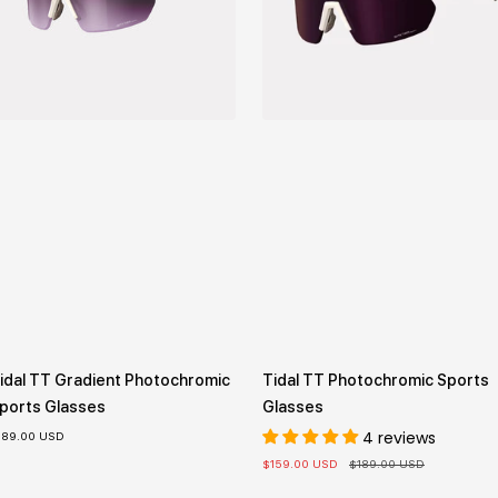
idal TT Gradient Photochromic
Tidal TT Photochromic Sports
ports Glasses
Glasses
4 reviews
189.00 USD
セ
通
$159.00 USD
$189.00 USD
ー
常
ル
価