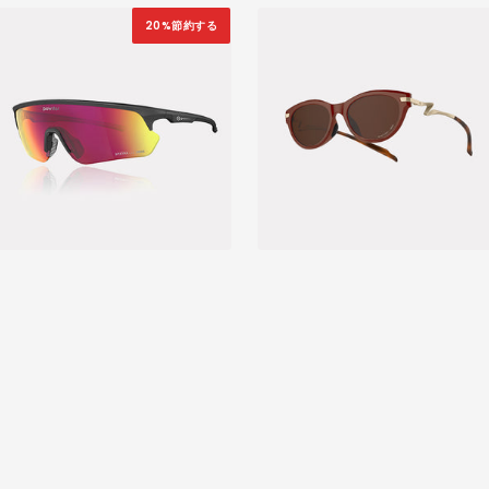
価
格
格
20%節約する