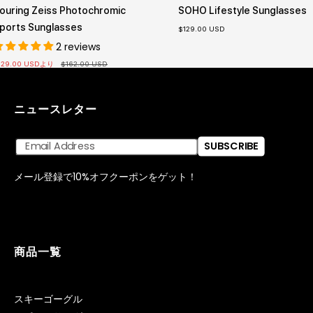
ouring Zeiss Photochromic
SOHO Lifestyle Sunglasses
ports Sunglasses
セ
$129.00 USD
ー
2 reviews
ル
価
格
通
129.00 USD
より
$162.00 USD
常
価
格
ニュースレター
SUBSCRIBE
メール登録で10%オフクーポンをゲット！
商品一覧
スキーゴーグル